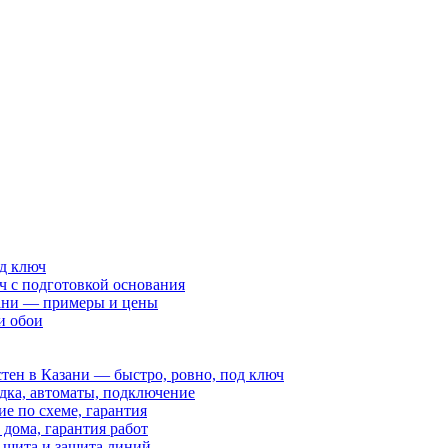
д ключ
ч с подготовкой основания
зани — примеры и цены
и обои
тен в Казани — быстро, ровно, под ключ
дка, автоматы, подключение
 по схеме, гарантия
дома, гарантия работ
 щита и защита линий