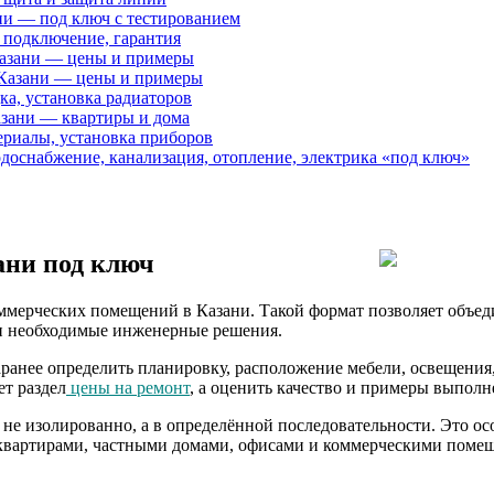
ни — под ключ с тестированием
 подключение, гарантия
Казани — цены и примеры
 Казани — цены и примеры
ка, установка радиаторов
азани — квартиры и дома
ериалы, установка приборов
оснабжение, канализация, отопление, электрика «под ключ»
ани под ключ
рческих помещений в Казани. Такой формат позволяет объедин
у и необходимые инженерные решения.
заранее определить планировку, расположение мебели, освещения,
т раздел
цены на ремонт
, а оценить качество и примеры выпол
 изолированно, а в определённой последовательности. Это особ
квартирами, частными домами, офисами и коммерческими помещен