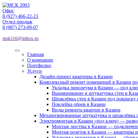
Офис
8 (927) 466-22-23
Отдел продаж
8 (987) 273-09-07
msk116@inbox.ru
Главная
О компании
Портфолио
Услуги
Дизайн-проект квартиры в Казани
Комплексный ремонт помещений в Казани по
Укладка линолеума в Казани — под клю
Выравнивание и штукатурка стен в Ка
Шпаклёвка стен в Казани под покраску 
Поклейка обоев в Казани
Виды ремонта квартир в Казани
Механизированные штукатурка и шпаклёвка с
Электромонтаж в Казани «под ключ» — разво
Монтаж люстры в Казани — подключение
Монтаж розеток в Казани — квартиры и 
Установка автоматов в Казани — сборка